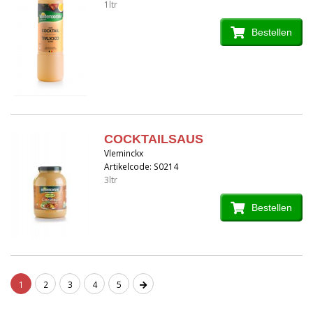
1ltr
Bestellen
COCKTAILSAUS
Vleminckx
Artikelcode: S0214
3ltr
Bestellen
1
2
3
4
5