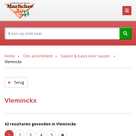
Home
Ons assortiment
Sauzen & basis voor sauzen
Vleminckx
Terug
Vleminckx
42 resultaten gevonden in Vleminckx
1
2
3
4
5