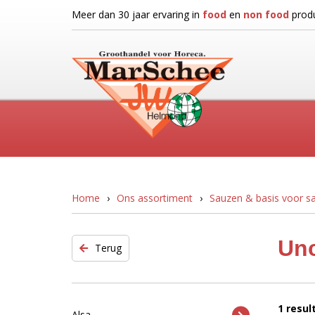
Meer dan 30 jaar ervaring in
food
en
non food
produ
Home
Ons assortiment
Sauzen & basis voor 
Unc
Terug
1 resul
Alsa