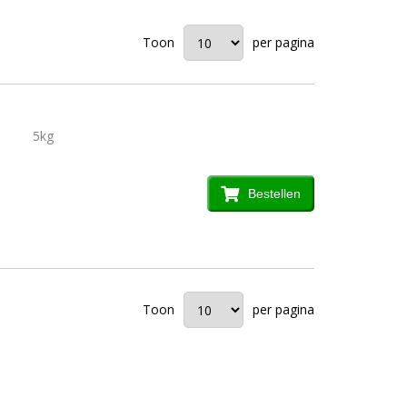
Toon
per pagina
5kg
Bestellen
Toon
per pagina