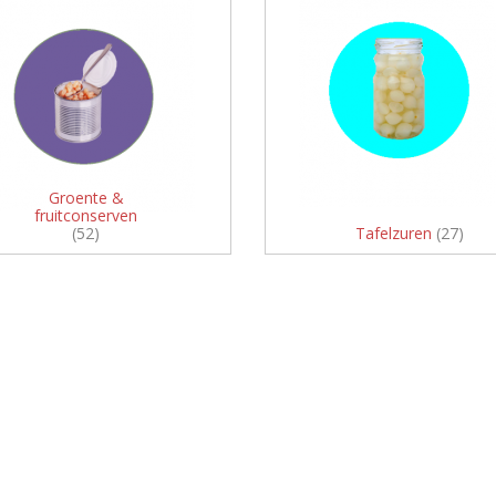
Groente &
fruitconserven
(52)
Tafelzuren
(27)