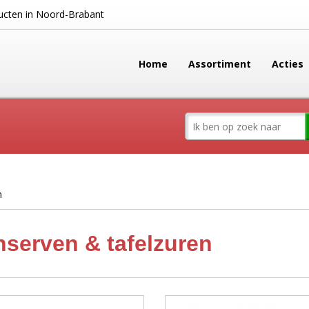
cten in Noord-Brabant
Home
Assortiment
Acties
n
serven & tafelzuren