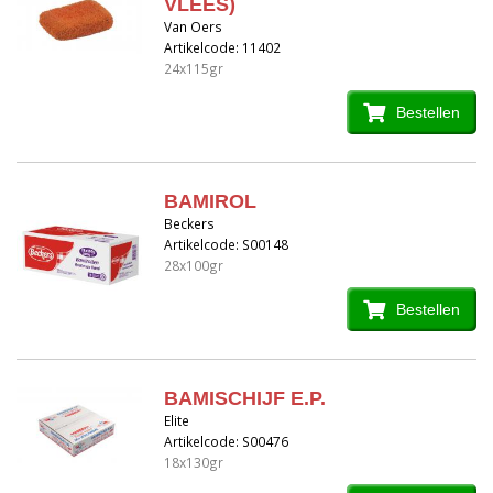
VLEES)
Van Oers
Artikelcode: 11402
24x115gr
Bestellen
BAMIROL
Beckers
Artikelcode: S00148
28x100gr
Bestellen
BAMISCHIJF E.P.
Elite
Artikelcode: S00476
18x130gr