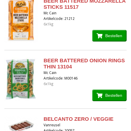
BEER BATTERED MOZZARELLA
STICKS 11517
Mc Cain
Artikelcode: 21212
6x1kg
Bestellen
BEER BATTERED ONION RINGS
THIN 13104
Mc Cain
Artikelcode: M00146
6x1kg
Bestellen
BELCANTO ZERO / VEGGIE
Vanreusel
Artikelcode: 20057