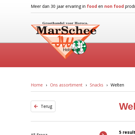
Meer dan 30 jaar ervaring in
food
en
non food
produ
Home
Ons assortiment
Snacks
Welten
Wel
Terug
5 resu
All Freez