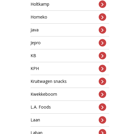
Holtkamp
Homeko
Java
Jepro
KB
KPH
Kruitwagen snacks
Kwekkeboom
L.A. Foods
Laan
Laban