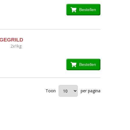
Bestellen
 GEGRILD
2x1kg
Bestellen
Toon
per pagina