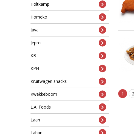
Holtkamp
Homeko
Java
Jepro
KB
KPH
Kruitwagen snacks
1
Kwekkeboom
L.A. Foods
Laan
Laban