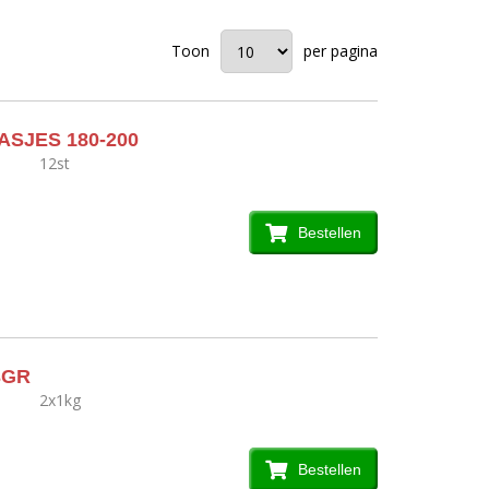
Toon
per pagina
SJES 180-200
12st
Bestellen
3GR
2x1kg
Bestellen