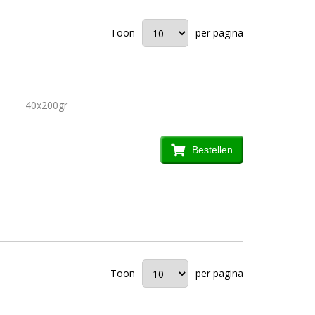
Toon
per pagina
40x200gr
Bestellen
Toon
per pagina