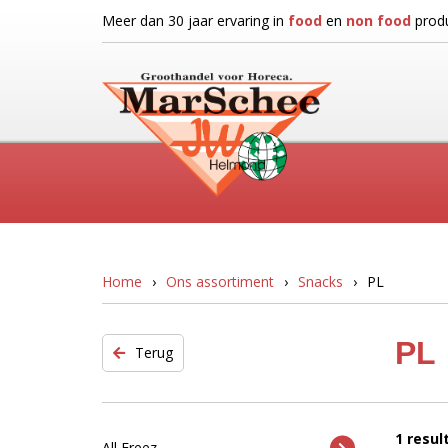
Meer dan 30 jaar ervaring in
food
en
non food
produ
Home
Ons assortiment
Snacks
PL
PL
Terug
1 resul
All Freez