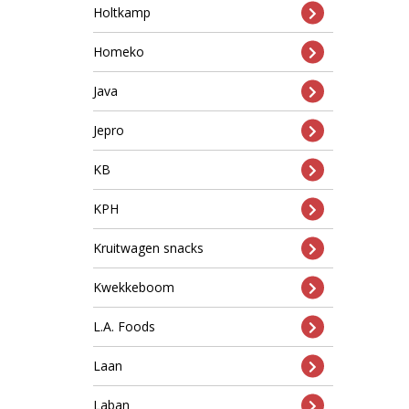
Holtkamp
Homeko
Java
Jepro
KB
KPH
Kruitwagen snacks
Kwekkeboom
L.A. Foods
Laan
Laban