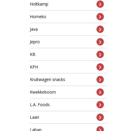
Holtkamp
Homeko
Java
Jepro
KB
KPH
Kruitwagen snacks
Kwekkeboom
L.A. Foods
Laan
Laban