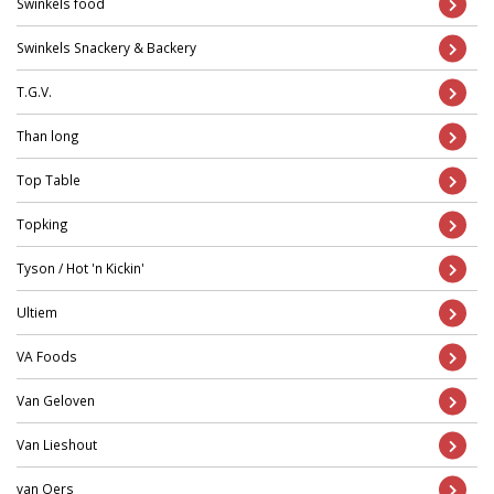
Swinkels food
Swinkels Snackery & Backery
T.G.V.
Than long
Top Table
Topking
Tyson / Hot 'n Kickin'
Ultiem
VA Foods
Van Geloven
Van Lieshout
van Oers