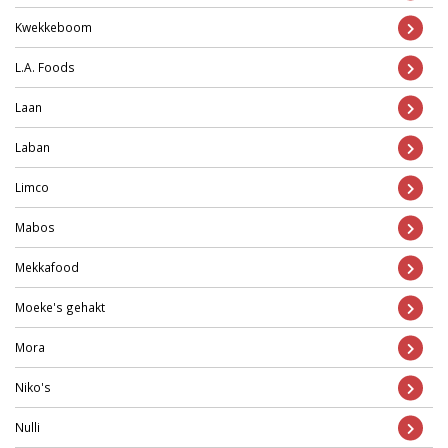
Kwekkeboom
L.A. Foods
Laan
Laban
Limco
Mabos
Mekkafood
Moeke's gehakt
Mora
Niko's
Nulli