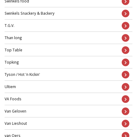
Swinkels food
Swinkels Snackery & Backery
T.G.V.
Than long
Top Table
Topking
Tyson / Hot 'n Kickin'
Ultiem
VA Foods
Van Geloven
Van Lieshout
van Oers