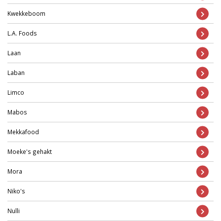
Kwekkeboom
L.A. Foods
Laan
Laban
Limco
Mabos
Mekkafood
Moeke's gehakt
Mora
Niko's
Nulli