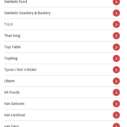
Swinkels food
Swinkels Snackery & Backery
T.G.V.
Than long
Top Table
Topking
Tyson / Hot 'n Kickin'
Ultiem
VA Foods
Van Geloven
Van Lieshout
van Oers