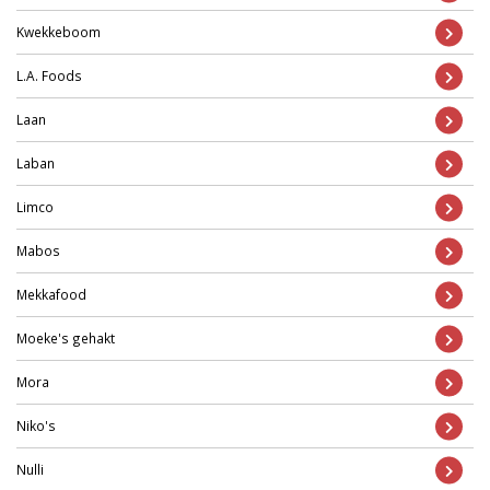
Kwekkeboom
L.A. Foods
Laan
Laban
Limco
Mabos
Mekkafood
Moeke's gehakt
Mora
Niko's
Nulli