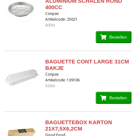
ALUMINIUM SCHALEN ROND
400CC
Conpax
Artikelcode: 25021
600st
Bestellen
BAGUETTE CONT LARGE 31CM
BAKJE
Conpax
Artikelcode: 139106
320st
Bestellen
BAGUETTEBOX KARTON
21X7,5X6,2CM
Good Food