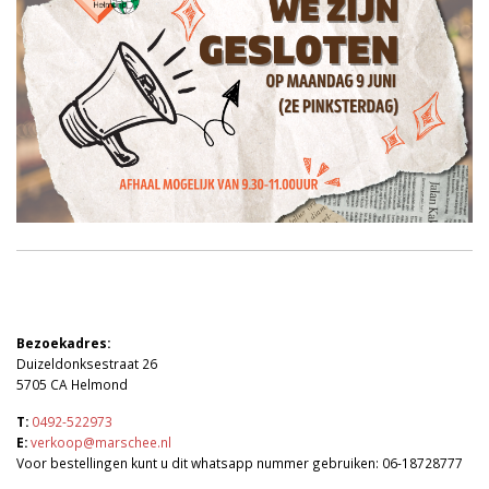
Bezoekadres:
Duizeldonksestraat 26
5705 CA Helmond
T:
0492-522973
E:
verkoop@marschee.nl
Voor bestellingen kunt u dit whatsapp nummer gebruiken: 06-18728777